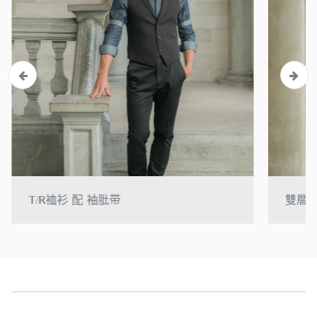
T/R裇衫 配 袖肶带
雙層