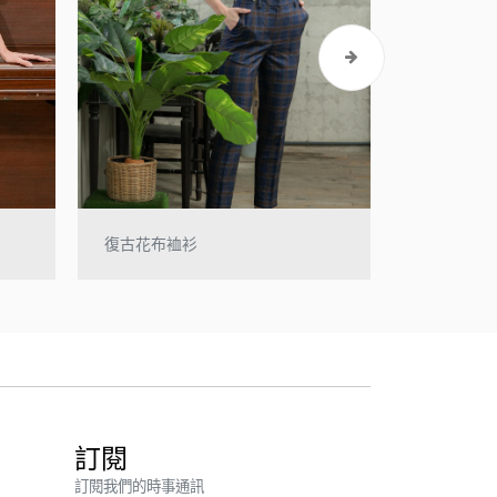
復古花布裇衫
闊身裙
訂閱
訂閱我們的時事通訊