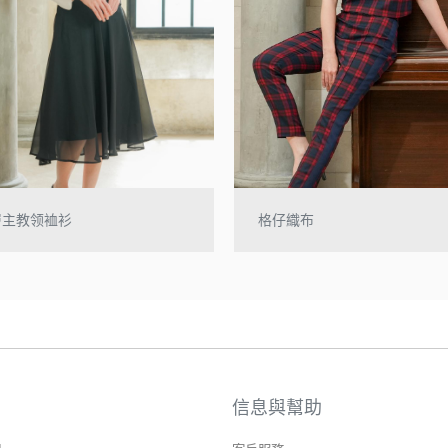
層主教领裇衫
格仔織布
信息與幫助