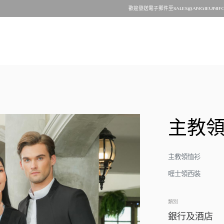
歡迎發送電子郵件至SALES@ANGIEUNIFORM.C
主教
主教領恤衫
喱士領西裝
類別
銀行及酒店