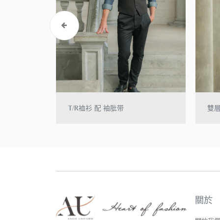
T/R裇衫 配 袖肶带
雙
關於